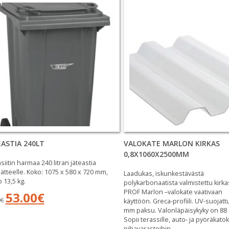
EASTIA 240LT
VALOKATE MARLON KIRKAS
0,8X1060X2500MM
siitin harmaa 240 litran jäteastia
ätteelle. Koko: 1075 x 580 x 720 mm,
Laadukas, iskunkestävästä
 13,5 kg.
polykarbonaatista valmistettu kirka
PROF Marlon –valokate vaativaan
Alkuperäinen
Nykyinen
53.00
€
0
€
käyttöön. Greca-profiili. UV-suojattu
hinta
hinta
mm paksu. Valonläpäisykyky on 88
oli:
on:
Sopii terassille, auto- ja pyöräkatok
59.00€.
53.00€.
pihavarastoihin.