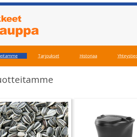
teitamme
Tarjoukset
Historiaa
Yhteystie
uotteitamme