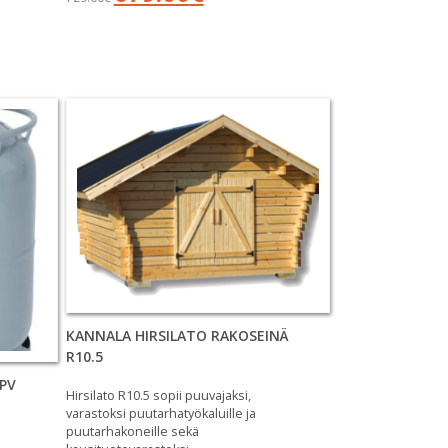
hinta
hinta
oli:
on:
729.00€.
679.00€.
KANNALA HIRSILATO RAKOSEINÄ
R10.5
PV
Hirsilato R10.5 sopii puuvajaksi,
varastoksi puutarhatyökaluille ja
puutarhakoneille sekä