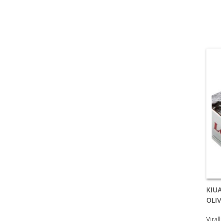
KIU
OLIV
Viral