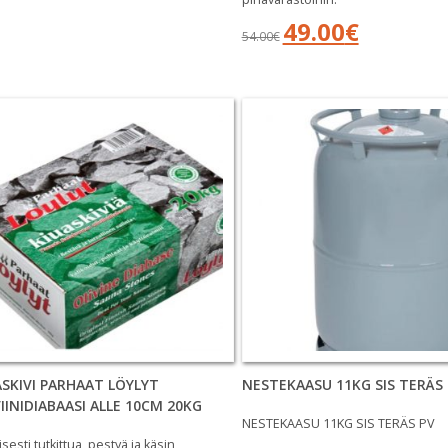
Alkuperäinen
Nykyinen
49.00
€
54.00
€
hinta
hinta
oli:
on:
54.00€.
49.00€.
ASKIVI PARHAAT LÖYLYT
NESTEKAASU 11KG SIS TERÄS 
IINIDIABAASI ALLE 10CM 20KG
NESTEKAASU 11KG SIS TERÄS PV
lisesti tutkittua, pestyä ja käsin
Alkuperäinen
Nykyinen