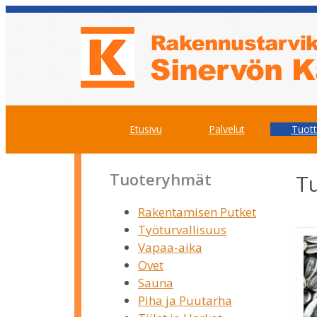
Siirry
Siirry
sisältöön
sisältöön
Etusivu
Palvelut
Tuot
Tuoteryhmät
T
Rakentamisen Putket
Työturvallisuus
Vapaa-aika
Ovet
Sauna
Piha ja Puutarha