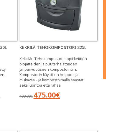
30L
KEKKILÄ TEHOKOMPOSTORI 225L
Kekkilän Tehokompostori sopii keittiön
biojätteiden ja puutarhajätteiden
etty
ympärivuotiseen kompostointiin.
en.
Kompostorin käyttö on helppoa ja
mukavaa – ja kompostoimalla säästät
sekä luontoa että rahaa.
Alkuperäinen
Nykyinen
475.00
€
.
499.00
€
hinta
hinta
oli:
on:
499.00€.
475.00€.