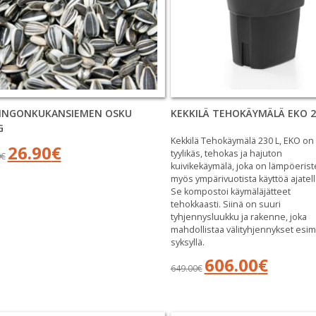
INGONKUKANSIEMEN OSKU
KEKKILÄ TEHOKÄYMÄLÄ EKO 2
G
Kekkilä Tehokäymälä 230 L, EKO on
Alkuperäinen
Nykyinen
26.90
€
tyylikäs, tehokas ja hajuton
0
€
hinta
hinta
kuivikekäymälä, joka on lämpöerist
oli:
on:
myös ympärivuotista käyttöä ajatell
28.90€.
26.90€.
Se kompostoi käymäläjätteet
tehokkaasti. Siinä on suuri
tyhjennysluukku ja rakenne, joka
mahdollistaa välityhjennykset esim
syksyllä.
Alkuperäinen
Nykyinen
606.00
€
649.00
€
hinta
hinta
oli:
on:
649.00€.
606.00€.