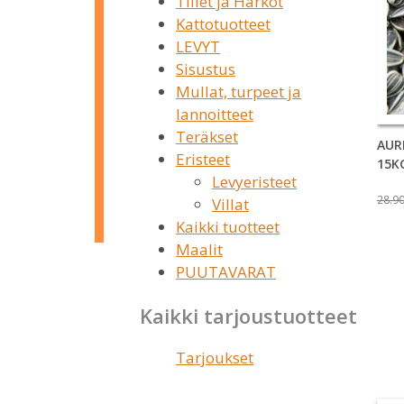
Tiilet ja Harkot
Kattotuotteet
LEVYT
Sisustus
Mullat, turpeet ja
lannoitteet
Teräkset
AUR
Eristeet
15K
Levyeristeet
28.9
Villat
Kaikki tuotteet
Maalit
PUUTAVARAT
Kaikki tarjoustuotteet
Tarjoukset