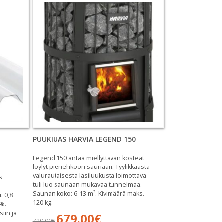
PUUKIUAS HARVIA LEGEND 150
Legend 150 antaa miellyttävän kosteat
löylyt pienehköön saunaan. Tyylikkäästä
valurautaisesta lasiluukusta loimottava
s
tuli luo saunaan mukavaa tunnelmaa.
Saunan koko: 6-13 m³. Kivimäärä maks.
. 0,8
120 kg.
 %.
siin ja
Alkuperäinen
Nykyinen
679.00
€
729.00
€