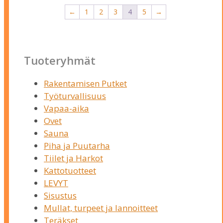
←
1
2
3
4
5
→
Tuoteryhmät
Rakentamisen Putket
Työturvallisuus
Vapaa-aika
Ovet
Sauna
Piha ja Puutarha
Tiilet ja Harkot
Kattotuotteet
LEVYT
Sisustus
Mullat, turpeet ja lannoitteet
Teräkset