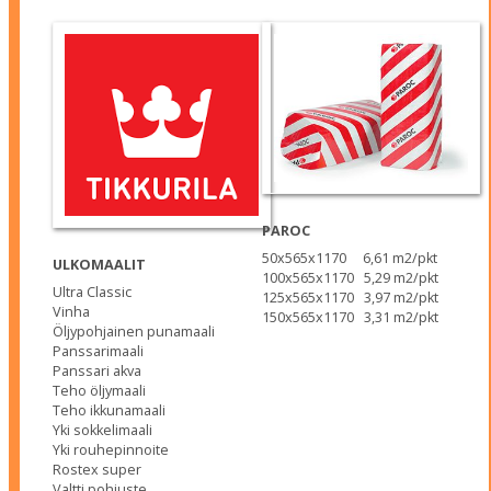
PAROC
50x565x1170 6,61 m2/pkt
ULKOMAALIT
100x565x1170 5,29 m2/pkt
Ultra Classic
125x565x1170 3,97 m2/pkt
Vinha
150x565x1170 3,31 m2/pkt
Öljypohjainen punamaali
Panssarimaali
Panssari akva
Teho öljymaali
Teho ikkunamaali
Yki sokkelimaali
Yki rouhepinnoite
Rostex super
Valtti pohjuste