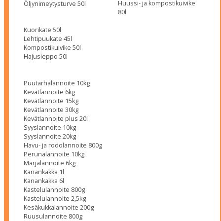
Huussi- ja kompostikuivike
Öljynimeytysturve 50l
80l
Kuorikate 50l
Lehtipuukate 45l
Kompostikuivike 50l
Hajusieppo 50l
Puutarhalannoite 10kg
Kevätlannoite 6kg
Kevätlannoite 15kg
Kevätlannoite 30kg
Kevätlannoite plus 20l
Syyslannoite 10kg
Syyslannoite 20kg
Havu- ja rodolannoite 800g
Perunalannoite 10kg
Marjalannoite 6kg
Kanankakka 1l
Kanankakka 6l
Kastelulannoite 800g
Kastelulannoite 2,5kg
Kesäkukkalannoite 200g
Ruusulannoite 800g