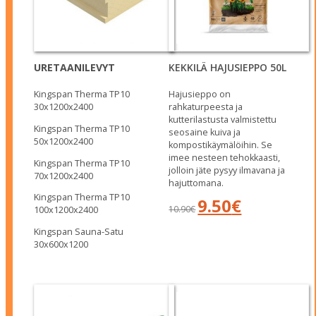
URETAANILEVYT
KEKKILÄ HAJUSIEPPO 50L
Kingspan Therma TP10
Hajusieppo on
30x1200x2400
rahkaturpeesta ja
kutterilastusta valmistettu
Kingspan Therma TP10
seosaine kuiva­ ja
50x1200x2400
kompostikäymälöihin. Se
imee nesteen tehokkaasti,
Kingspan Therma TP10
jolloin jäte pysyy ilmavana ja
70x1200x2400
hajuttomana.
Kingspan Therma TP10
Alkuperäinen
Nykyinen
9.50
€
10.90
€
100x1200x2400
hinta
hinta
oli:
on:
Kingspan Sauna-Satu
10.90€.
9.50€.
30x600x1200