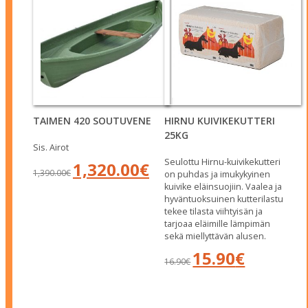
TAIMEN 420 SOUTUVENE
HIRNU KUIVIKEKUTTERI
25KG
Sis. Airot
Seulottu Hirnu-kuivikekutteri
Alkuperäinen
Nykyinen
1,320.00
€
1,390.00
€
on puhdas ja imukykyinen
hinta
hinta
kuivike eläinsuojiin. Vaalea ja
oli:
on:
hyväntuoksuinen kutterilastu
1,390.00€.
1,320.00€.
tekee tilasta viihtyisän ja
tarjoaa eläimille lämpimän
sekä miellyttävän alusen.
Alkuperäinen
Nykyinen
15.90
€
16.90
€
hinta
hinta
oli:
on:
16.90€.
15.90€.