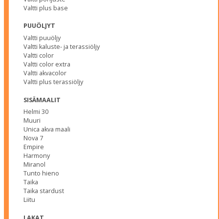
Valtti plus base
PUUÖLJYT
Valtti puuöljy
Valtti kaluste- ja terassiöljy
Valtti color
Valtti color extra
Valtti akvacolor
Valtti plus terassiöljy
SISÄMAALIT
Helmi 30
Muuri
Unica akva maali
Nova 7
Empire
Harmony
Miranol
Tunto hieno
Taika
Taika stardust
Liitu
LAKAT