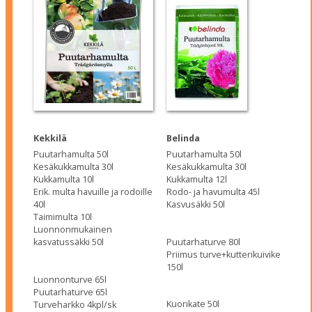
Kekkilä
Belinda
Puutarhamulta 50l
Puutarhamulta 50l
Kesäkukkamulta 30l
Kesäkukkamulta 30l
Kukkamulta 10l
Kukkamulta 12l
Erik. multa havuille ja rodoille
Rodo- ja havumulta 45l
40l
Kasvusäkki 50l
Taimimulta 10l
Luonnonmukainen
Puutarhaturve 80l
kasvatussäkki 50l
Priimus turve+kutterikuivike
150l
Luonnonturve 65l
Puutarhaturve 65l
Kuorikate 50l
Turveharkko 4kpl/sk