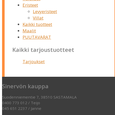
Eristeet
Levyeristeet
Villat
Kaikki tuotteet
Maalit
PUUTAVARAT
Kaikki tarjoustuotteet
Tarjoukset
Sinervön kauppa
Suodenniementie 7, 38510 SASTAMALA
0400 773 012 / Teijo
045 651 2237 / Janne