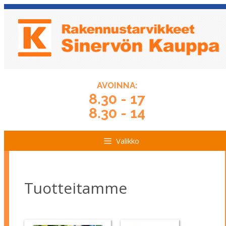
Siirry
Siirry
sisältöön
sisältöön
AVOINNA:
8.30 - 17
8.30 - 14
Valikko
Tuotteitamme