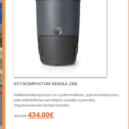
KOTIKOMPOSTORI KEKKILÄ 230L
Kekkilä kotikompostori on uudenmallinen, pyöreä kompostori,
joka mahdollistaa sen käytön usealta suunnalta.
Ympärivuotiseen kompostointiin.
Alkuperäinen
Nykyinen
434.00
€
499.00
€
hinta
hinta
oli:
on:
499.00€.
434.00€.