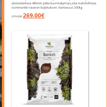
alaslaskettava 485mm pitkä kuormakynnys joka mahdollistaa
isommankin tavaran kuljetuksen. Kantavuus 300kg
Alkuperäinen
Nykyinen
269.00
€
279.00
€
hinta
hinta
oli:
on:
279.00€.
269.00€.