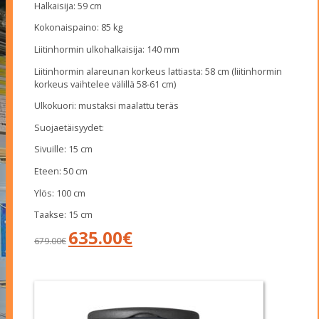
Halkaisija: 59 cm
Kokonaispaino: 85 kg
Liitinhormin ulkohalkaisija: 140 mm
Liitinhormin alareunan korkeus lattiasta: 58 cm (liitinhormin
korkeus vaihtelee välillä 58-61 cm)
Ulkokuori: mustaksi maalattu teräs
Suojaetäisyydet:
Sivuille: 15 cm
Eteen: 50 cm
Ylös: 100 cm
Taakse: 15 cm
Alkuperäinen
Nykyinen
635.00
€
679.00
€
hinta
hinta
oli:
on:
679.00€.
635.00€.