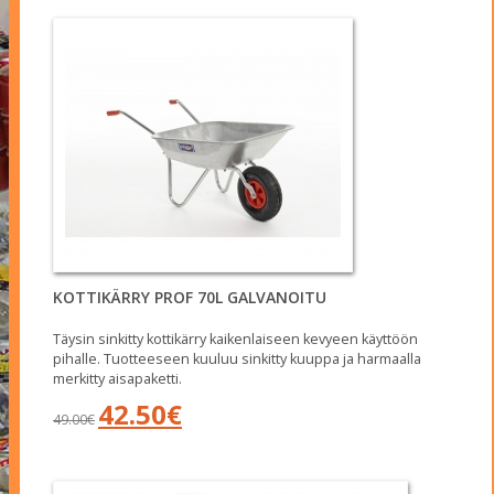
KOTTIKÄRRY PROF 70L GALVANOITU
Täysin sinkitty kottikärry kaikenlaiseen kevyeen käyttöön
pihalle. Tuotteeseen kuuluu sinkitty kuuppa ja harmaalla
merkitty aisapaketti.
Alkuperäinen
Nykyinen
42.50
€
49.00
€
hinta
hinta
oli:
on:
49.00€.
42.50€.