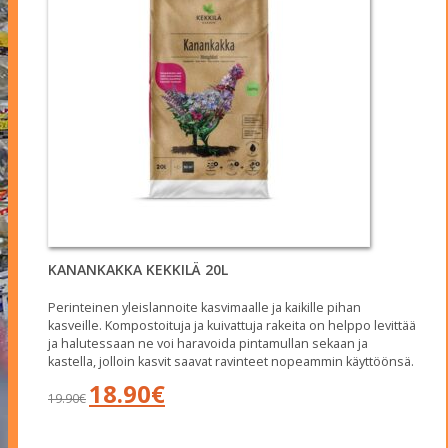
KANANKAKKA KEKKILÄ 20L
Perinteinen yleislannoite kasvimaalle ja kaikille pihan
kasveille. Kompostoituja ja kuivattuja rakeita on helppo levittää
ja halutessaan ne voi haravoida pintamullan sekaan ja
kastella, jolloin kasvit saavat ravinteet nopeammin käyttöönsä.
Alkuperäinen
Nykyinen
18.90
€
19.90
€
hinta
hinta
oli:
on:
19.90€.
18.90€.