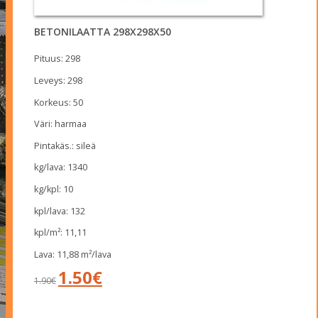
BETONILAATTA 298X298X50
Pituus: 298
Leveys: 298
Korkeus: 50
Väri: harmaa
Pintakäs.: sileä
kg/lava: 1340
kg/kpl: 10
kpl/lava: 132
kpl/m²: 11,11
Lava: 11,88 m²/lava
Alkuperäinen
Nykyinen
1.50
€
1.90
€
hinta
hinta
oli:
on:
1.90€.
1.50€.