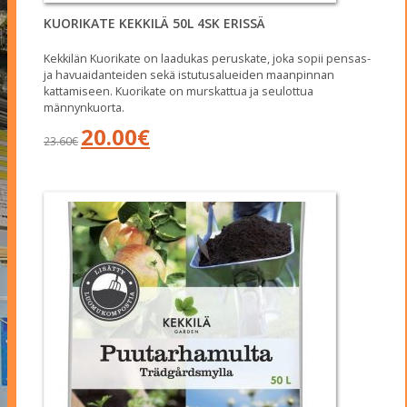
KUORIKATE KEKKILÄ 50L 4SK ERISSÄ
Kekkilän Kuorikate on laadukas peruskate, joka sopii pensas-
ja havuaidanteiden sekä istutusalueiden maanpinnan
kattamiseen. Kuorikate on murskattua ja seulottua
männynkuorta.
Alkuperäinen
Nykyinen
20.00
€
23.60
€
hinta
hinta
oli:
on:
23.60€.
20.00€.