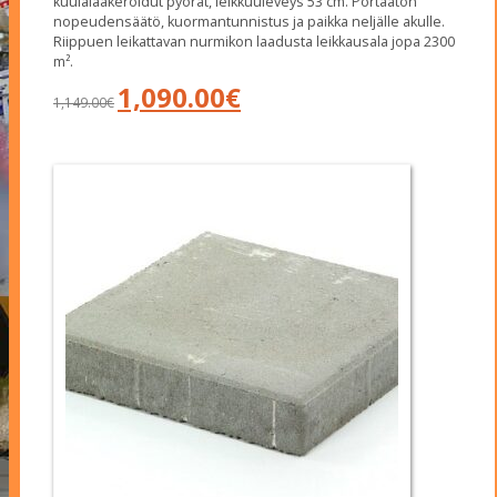
kuulalaakeroidut pyörät, leikkuuleveys 53 cm. Portaaton
nopeudensäätö, kuormantunnistus ja paikka neljälle akulle.
Riippuen leikattavan nurmikon laadusta leikkausala jopa 2300
m².
Alkuperäinen
Nykyinen
1,090.00
€
1,149.00
€
hinta
hinta
oli:
on:
1,149.00€.
1,090.00€.