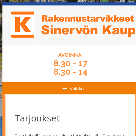
Siirry
Siirry
sisältöön
sisältöön
AVOINNA:
8.30 - 17
8.30 - 14
Valikko
Tarjoukset
Tällä hetkellä voimassaolevia tarjouksia alla. Tervetuloa