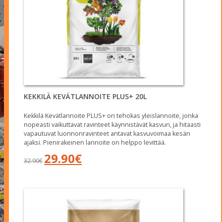
KEKKILÄ KEVÄTLANNOITE PLUS+ 20L
Kekkilä Kevätlannoite PLUS+ on tehokas yleislannoite, jonka
nopeasti vaikuttavat ravinteet käynnistävät kasvun, ja hitaasti
vapautuvat luonnonravinteet antavat kasvuvoimaa kesän
ajaksi. Pienirakeinen lannoite on helppo levittää.
Alkuperäinen
Nykyinen
29.90
€
32.90
€
hinta
hinta
oli:
on:
32.90€.
29.90€.