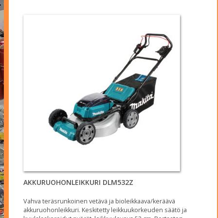
1,099.00€.
995.00€.
AKKURUOHONLEIKKURI DLM532Z
Vahva teräsrunkoinen vetävä ja bioleikkaava/keräävä
akkuruohonleikkuri. Keskitetty leikkuukorkeuden säätö ja