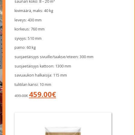
saunan koko: 8 – 20 m³
kivimäärä, maks: 40 kg
leveys: 430 mm
korkeus: 760 mm
syvyys: 510 mm
paino: 60 kg
suojaetäisyys sivuille/taakse/eteen: 300 mm
suojaetäisyys kattoon: 1300 mm
savuaukon halkaisija: 115 mm
tulitilan kansi: 10 mm
Alkuperäinen
Nykyinen
459.00
€
499.00
€
hinta
hinta
oli:
on:
499.00€.
459.00€.