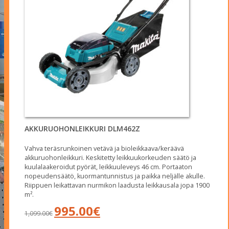
AKKURUOHONLEIKKURI DLM462Z
Vahva teräsrunkoinen vetävä ja bioleikkaava/keräävä
akkuruohonleikkuri. Keskitetty leikkuukorkeuden säätö ja
kuulalaakeroidut pyörät, leikkuuleveys 46 cm. Portaaton
nopeudensäätö, kuormantunnistus ja paikka neljälle akulle.
Riippuen leikattavan nurmikon laadusta leikkausala jopa 1900
m².
Alkuperäinen
Nykyinen
995.00
€
1,099.00
€
hinta
hinta
oli:
on: