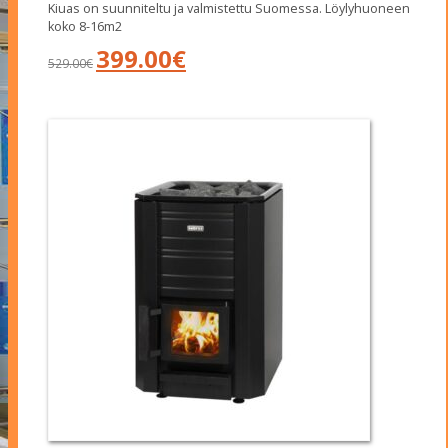
Kiuas on suunniteltu ja valmistettu Suomessa. Löylyhuoneen
koko 8-16m2
Alkuperäinen
Nykyinen
399.00
€
529.00
€
hinta
hinta
oli:
on:
529.00€.
399.00€.