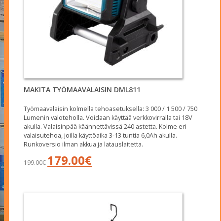
MAKITA TYÖMAAVALAISIN DML811
Työmaavalaisin kolmella tehoasetuksella: 3 000 / 1 500 / 750
Lumenin valoteholla. Voidaan käyttää verkkovirralla tai 18V
akulla. Valaisinpää käännettävissä 240 astetta. Kolme eri
valaisutehoa, joilla käyttöaika 3-13 tuntia 6,0Ah akulla.
Runkoversio ilman akkua ja latauslaitetta.
Alkuperäinen
Nykyinen
179.00
€
199.00
€
hinta
hinta
oli:
on:
199.00€.
179.00€.