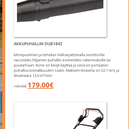
AKKUPUHALLIN DUB184Z
Monipuolinen ja tehokas hiiliharjattomalla moottorilla
varustettu hiljainen puhallin esimerkiksi rakennuksille tai
puutarhaan. Kone on kevyt käyttää ja siinä on portaaton
puhallusvoimakkuuden säätö. Maksimi ilmavirta on 52,1 m/s ja
ilmamäärä 13,0 m³/min
Alkuperäinen
Nykyinen
179.00
€
199.00
€
hinta
hinta
oli:
on:
199.00€.
179.00€.