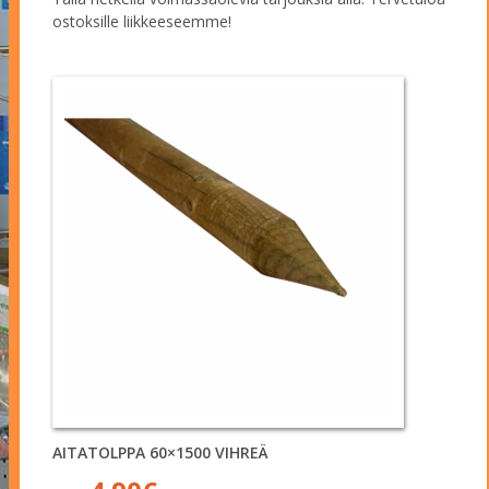
ostoksille liikkeeseemme!
AITATOLPPA 60×1500 VIHREÄ
Alkuperäinen
Nykyinen