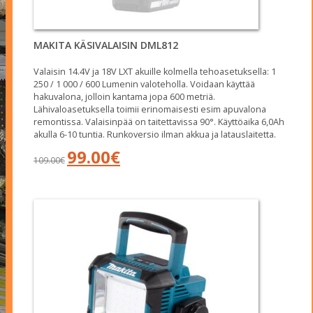
MAKITA KÄSIVALAISIN DML812
Valaisin 14.4V ja 18V LXT akuille kolmella tehoasetuksella: 1
250 / 1 000 / 600 Lumenin valoteholla. Voidaan käyttää
hakuvalona, jolloin kantama jopa 600 metriä.
Lähivaloasetuksella toimii erinomaisesti esim apuvalona
remontissa. Valaisinpää on taitettavissa 90°. Käyttöaika 6,0Ah
akulla 6-10 tuntia. Runkoversio ilman akkua ja latauslaitetta.
Alkuperäinen
Nykyinen
99.00
€
109.00
€
hinta
hinta
oli:
on:
109.00€.
99.00€.