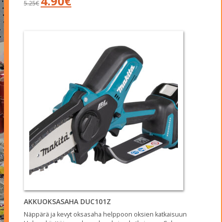
4.90
€
5.25
€
hinta
hinta
oli:
on:
5.25€.
4.90€.
AKKUOKSASAHA DUC101Z
Näppärä ja kevyt oksasaha helppoon oksien katkaisuun