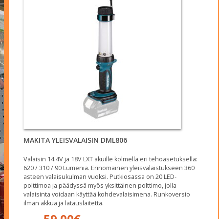
MAKITA YLEISVALAISIN DML806
Valaisin 14.4V ja 18V LXT akuille kolmella eri tehoasetuksella:
620 / 310 / 90 Lumenia. Erinomainen yleisvalaistukseen 360
asteen valaisukulman vuoksi. Putkiosassa on 20 LED-
polttimoa ja päädyssä myös yksittäinen polttimo, jolla
valaisinta voidaan käyttää kohdevalaisimena. Runkoversio
ilman akkua ja latauslaitetta.
Alkuperäinen
Nykyinen
59.00
€