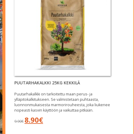
PUUTARHAKALKKI 25KG KEKKILÄ
Puutarhakalkki on tarkoitettu maan perus- ja
ylläpitokalkitukseen. Se valmistetaan puhtaasta,
luonnonmukaisesta marmorirouheesta, joka liukenee
nopeasti kasvin käyttöön ja vaikuttaa pitkään.
Alkuperäinen
Nykyinen
8.90
€
9.90
€
hinta
hinta
oli:
on:
9.90€.
8.90€.