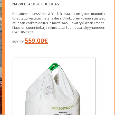
NARVI BLACK 20 PUUKIUAS
Puulämmitteisessä Narvi Black -kiukaassa on ajaton muotoilu
toteutettu kestävin materiaalein. Ulkokuoren kulmien viisteet,
etuosan vaakaraidoitus ja matta sävy luovat tyylikkään ilmeen.
Kiuas on suunniteltu ja valmistettu Suomessa. Löylyhuoneen
koko 10-20m2
Alkuperäinen
Nykyinen
559.00
€
599.00
€
hinta
hinta
oli:
on:
599.00€.
559.00€.