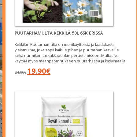
PUUTARHAMULTA KEKKILÄ 50L 6SK ERISSÄ
Kekkilän Puutarhamulta on monikäyttöistä ja laadukasta
yleismultaa, joka sopii kaikille pihan ja puutarhan kasveille
sekä nurmikon tai kukkapenkin perustamiseen. Multaa voi
käyttää myös maanparannukseen puutarhassa ja kasvimaalla.
Alkuperäinen
Nykyinen
19.90
€
24.00
€
hinta
hinta
oli:
on:
24.00€.
19.90€.