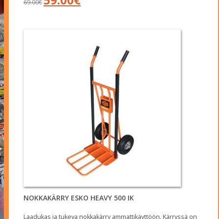
69.00
€
hinta
hinta
oli:
on:
69.00€.
59.00€.
NOKKAKÄRRY ESKO HEAVY 500 IK
Laadukas ja tukeva nokkakärry ammattikäyttöön. Kärryssä on