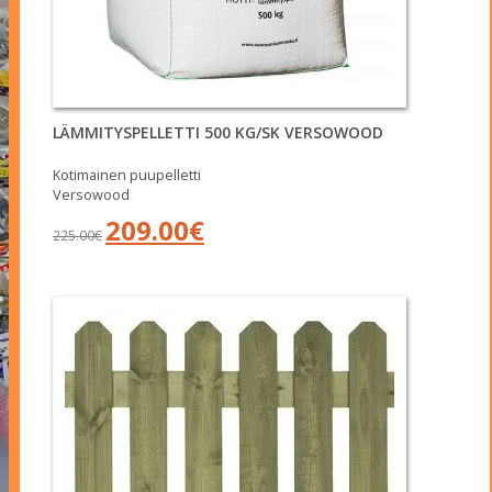
LÄMMITYSPELLETTI 500 KG/SK VERSOWOOD
Kotimainen puupelletti
Versowood
Alkuperäinen
Nykyinen
209.00
€
225.00
€
hinta
hinta
oli:
on:
225.00€.
209.00€.