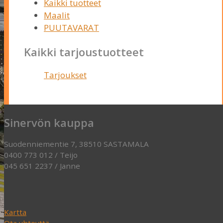
Kaikki tuotteet
Maalit
PUUTAVARAT
Kaikki tarjoustuotteet
Tarjoukset
Sinervön kauppa
Suodenniementie 7, 38510 SASTAMALA
0400 773 012 / Teijo
045 651 2237 / Janne
Kartta
Ota yhteyttä