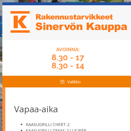
Siirry
Siirry
sisältöön
sisältöön
AVOINNA:
8.30 - 17
8.30 - 14
Valikko
Vapaa-aika
KAASUGRILLI CHERT-2
KAASUGRILLI TEXAS-2 LUCIFER