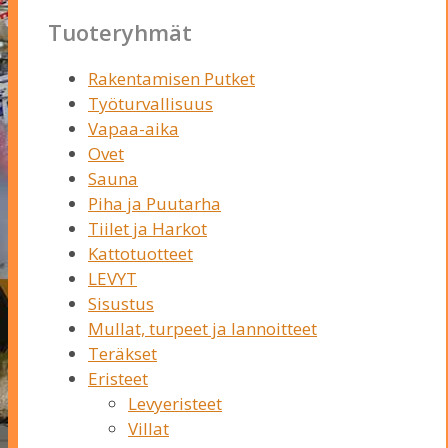
Tuoteryhmät
Rakentamisen Putket
Työturvallisuus
Vapaa-aika
Ovet
Sauna
Piha ja Puutarha
Tiilet ja Harkot
Kattotuotteet
LEVYT
Sisustus
Mullat, turpeet ja lannoitteet
Teräkset
Eristeet
Levyeristeet
Villat