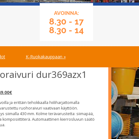
AVOINNA:
8.30 - 17
8.30 - 14
dot
K-Ruokakauppaan »
oraivuri dur369azx1
kuperäinen
Nykyinen
49.00
€
nta
hinta
illa ja erittäin tehokkaalla hiiliharjattomalla
:
on:
 varustettu ruohoraivuri vaativaan käyttöön.
9.00€.
549.00€.
ys siimalla 430 mm. Kolme terävarustetta: siimapää,
a komposiittiterä. Automaattinen kierrosluvun säätö
ua.