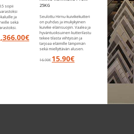
25KG
0.5 sopii
varastoksi
Seulottu Hirnu-kuivikekutteri
aluille ja
on puhdas ja imukykyinen
eille sekä
kuivike eläinsuojiin. Vaalea ja
arastoksi.
hyväntuoksuinen kutterilastu
kuperäinen
Nykyinen
,366.00
€
tekee tilasta viihtyisän ja
nta
hinta
tarjoaa eläimille lämpimän
:
on:
sekä miellyttävän alusen.
450.00€.
1,366.00€.
Alkuperäinen
Nykyinen
15.90
€
16.90
€
hinta
hinta
oli:
on:
16.90€.
15.90€.