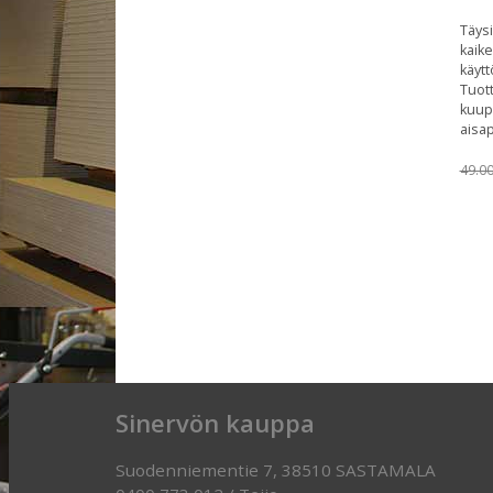
Täysi
kaik
käytt
Tuot
kuupp
aisap
49.0
Sinervön kauppa
Suodenniementie 7, 38510 SASTAMALA