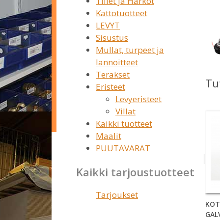
Tiilet ja Harkot
Kattotuotteet
LEVYT
Sisustus
Mullat, turpeet ja
lannoitteet
Teräkset
Tu
Eristeet
Levyeristeet
Villat
Kaikki tuotteet
Maalit
PUUTAVARAT
Kaikki tarjoustuotteet
Tarjoukset
KOT
GAL