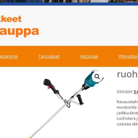
teitamme
Tarjoukset
Historiaa
Yhteystie
ruoh
Al
599.00
€
5
hi
Raivauskahvo
oli
moottorilla
59
Leikkuuleve
ruohoterä j
säästää akk