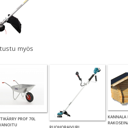
tustu myös
KANNALA 
TIKÄRRY PROF 70L
RAKOSEIN
VANOITU
RUOHORAIVURI