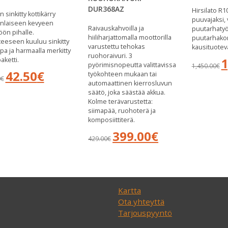
DUR368AZ
Hirsilato R1
n sinkitty kottikärry
puuvajaksi, 
enlaiseen kevyeen
Raivauskahvoilla ja
puutarhatyök
öön pihalle.
hiiliharjattomalla moottorilla
puutarhakon
teeseen kuuluu sinkitty
varustettu tehokas
kausituotev
a ja harmaalla merkitty
ruohoraivuri. 3
Al
1
aketti.
pyörimisnopeutta valittavissa
1,450.00
€
hi
Alkuperäinen
Nykyinen
42.50
€
työkohteen mukaan tai
oli
0
€
hinta
hinta
automaattinen kierrosluvun
1,
oli:
on:
säätö, joka säästää akkua.
49.00€.
42.50€.
Kolme terävarustetta:
siimapää, ruohoterä ja
komposiittiterä.
Alkuperäinen
Nykyinen
399.00
€
429.00
€
hinta
hinta
oli:
on:
429.00€.
399.00€.
Kartta
Ota yhteyttä
Tarjouspyyntö