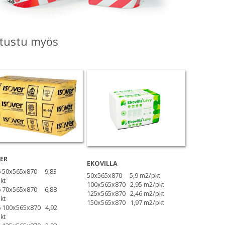
tustu myös
ER
EKOVILLA
6 50x565x870 9,83
50x565x870 5,9 m2/pkt
kt
100x565x870 2,95 m2/pkt
6 70x565x870 6,88
125x565x870 2,46 m2/pkt
kt
150x565x870 1,97 m2/pkt
6 100x565x870 4,92
kt