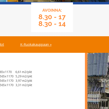
AVOINNA:
8.30 - 17
8.30 - 14
dot
K-Ruokakauppaan »
C
65x1170 6,61 m2/pkt
565x1170 5,29 m2/pkt
565x1170 3,97 m2/pkt
565x1170 3,31 m2/pkt