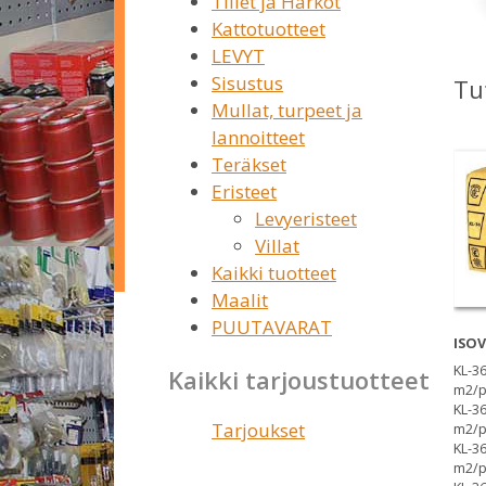
Tiilet ja Harkot
Kattotuotteet
LEVYT
Sisustus
Tu
Mullat, turpeet ja
lannoitteet
Teräkset
Eristeet
Levyeristeet
Villat
Kaikki tuotteet
Maalit
PUUTAVARAT
ISOV
KL-3
Kaikki tarjoustuotteet
m2/p
KL-3
Tarjoukset
m2/p
KL-3
m2/p