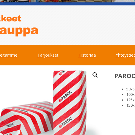
teitamme
Tarjoukset
Historiaa
Yhteystie
PARO
50x5
100x
125x
150x