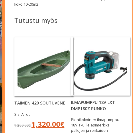
koko 10-20m2
Tutustu myös
ILMAPUMPPU 18V LXT
TAIMEN 420 SOUTUVENE
DMP180Z RUNKO
Sis. Airot
Pienikokoinen ilmapumppu
Alkuperäinen
Nykyinen
1,320.00
€
18V akuille esimerkiksi
1,390.00
€
hinta
hinta
pallojen ja renkaiden
oli:
on: