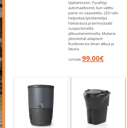
täyttämiseen. Pysähtyy
1,390.00€.
1,320.00€.
automaattisesti, kun valittu
paine on saavutettu. LED-valo
helpottaa työskentelyä
hämärässä ja termostaatti
suojaa konetta
ylikuumenemiselta. Mukana
yleisimmät adapterit.
Runkoversio ilman akkua ja
laturia.
Alkuperäinen
Nykyinen
99.00
€
129.00
€
hinta
hinta
oli:
on:
129.00€.
99.00€.