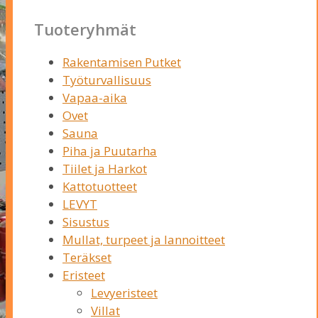
Tuoteryhmät
Rakentamisen Putket
Työturvallisuus
Vapaa-aika
Ovet
Sauna
Piha ja Puutarha
Tiilet ja Harkot
Kattotuotteet
LEVYT
Sisustus
Mullat, turpeet ja lannoitteet
Teräkset
Eristeet
Levyeristeet
Villat