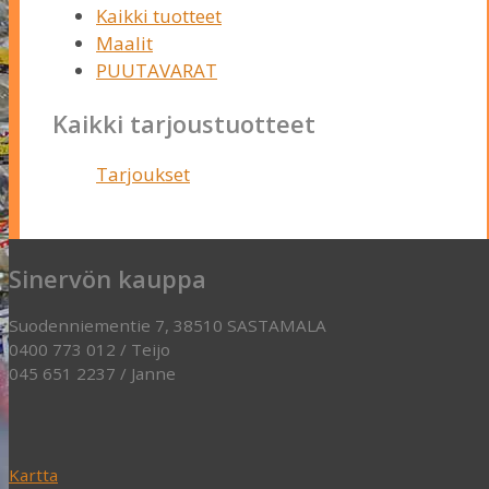
Kaikki tuotteet
Maalit
PUUTAVARAT
Kaikki tarjoustuotteet
Tarjoukset
Sinervön kauppa
Suodenniementie 7, 38510 SASTAMALA
0400 773 012 / Teijo
045 651 2237 / Janne
Kartta