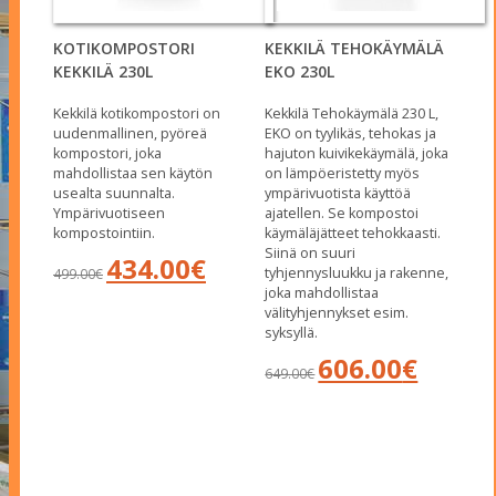
KOTIKOMPOSTORI
KEKKILÄ TEHOKÄYMÄLÄ
KEKKILÄ 230L
EKO 230L
Kekkilä kotikompostori on
Kekkilä Tehokäymälä 230 L,
uudenmallinen, pyöreä
EKO on tyylikäs, tehokas ja
kompostori, joka
hajuton kuivikekäymälä, joka
mahdollistaa sen käytön
on lämpöeristetty myös
usealta suunnalta.
ympärivuotista käyttöä
Ympärivuotiseen
ajatellen. Se kompostoi
kompostointiin.
käymäläjätteet tehokkaasti.
Siinä on suuri
Alkuperäinen
Nykyinen
434.00
€
tyhjennysluukku ja rakenne,
499.00
€
hinta
hinta
joka mahdollistaa
oli:
on:
välityhjennykset esim.
499.00€.
434.00€.
syksyllä.
Alkuperäinen
Nykyinen
606.00
€
649.00
€
hinta
hinta
oli:
on:
649.00€.
606.00€.