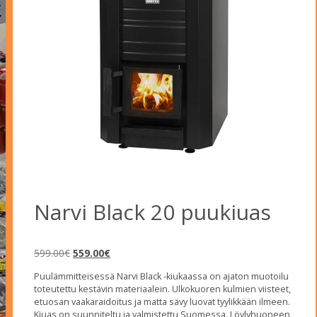
Narvi Black 20 puukiuas
Alkuperäinen
Nykyinen
599.00
€
559.00
€
hinta
hinta
Puulämmitteisessä Narvi Black -kiukaassa on ajaton muotoilu
oli:
on:
toteutettu kestävin materiaalein. Ulkokuoren kulmien viisteet,
599.00€.
559.00€.
etuosan vaakaraidoitus ja matta sävy luovat tyylikkään ilmeen.
Kiuas on suunniteltu ja valmistettu Suomessa. Löylyhuoneen