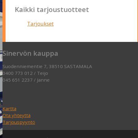
Kaikki tarjoustuotteet
Tarjoukset
Sinervön kauppa
Suodenniementie 7, 38510 SASTAMALA
0400 773 012 / Teijo
045 651 2237 / Janne
Kartta
Ota yhteyttä
Tarjouspyyntö