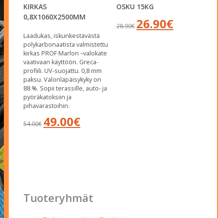
KIRKAS
OSKU 15KG
0,8X1060X2500MM
Alkuperäinen
Nykyinen
26.90
€
28.90
€
hinta
hinta
Laadukas, iskunkestävästä
oli:
on:
polykarbonaatista valmistettu
28.90€.
26.90€.
kirkas PROF Marlon –valokate
vaativaan käyttöön. Greca-
profiili. UV-suojattu. 0,8 mm
paksu. Valonläpäisykyky on
88 %. Sopii terassille, auto- ja
pyöräkatoksiin ja
pihavarastoihin.
Alkuperäinen
Nykyinen
49.00
€
54.00
€
hinta
hinta
oli:
on:
54.00€.
49.00€.
Tuoteryhmät