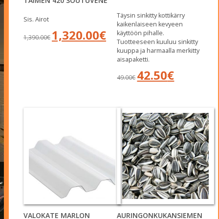
TAIMEN 420 SOUTUVENE
Täysin sinkitty kottikärry
Sis. Airot
kaikenlaiseen kevyeen
Alkuperäinen
Nykyinen
1,320.00
€
käyttöön pihalle.
1,390.00
€
hinta
hinta
Tuotteeseen kuuluu sinkitty
oli:
on:
kuuppa ja harmaalla merkitty
1,390.00€.
1,320.00€.
aisapaketti.
Alkuperäinen
Nykyinen
42.50
€
49.00
€
hinta
hinta
oli:
on:
49.00€.
42.50€.
VALOKATE MARLON
AURINGONKUKANSIEMEN