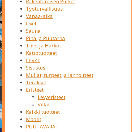
Rakentamisen Putket
Työturvallisuus
Vapaa-aika
Ovet
Sauna
Piha ja Puutarha
Tiilet ja Harkot
Kattotuotteet
LEVYT
Sisustus
Mullat, turpeet ja lannoitteet
Teräkset
Eristeet
Levyeristeet
Villat
Kaikki tuotteet
Maalit
PUUTAVARAT