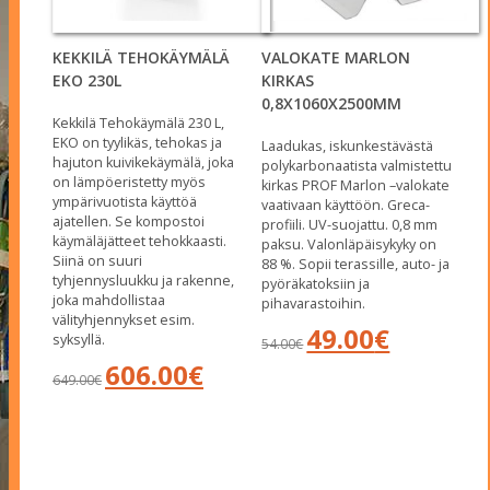
KEKKILÄ TEHOKÄYMÄLÄ
VALOKATE MARLON
EKO 230L
KIRKAS
0,8X1060X2500MM
Kekkilä Tehokäymälä 230 L,
EKO on tyylikäs, tehokas ja
Laadukas, iskunkestävästä
hajuton kuivikekäymälä, joka
polykarbonaatista valmistettu
on lämpöeristetty myös
kirkas PROF Marlon –valokate
ympärivuotista käyttöä
vaativaan käyttöön. Greca-
ajatellen. Se kompostoi
profiili. UV-suojattu. 0,8 mm
käymäläjätteet tehokkaasti.
paksu. Valonläpäisykyky on
Siinä on suuri
88 %. Sopii terassille, auto- ja
tyhjennysluukku ja rakenne,
pyöräkatoksiin ja
joka mahdollistaa
pihavarastoihin.
välityhjennykset esim.
Alkuperäinen
Nykyinen
49.00
€
syksyllä.
54.00
€
hinta
hinta
Alkuperäinen
Nykyinen
606.00
€
oli:
on:
649.00
€
hinta
hinta
54.00€.
49.00€.
oli:
on:
649.00€.
606.00€.