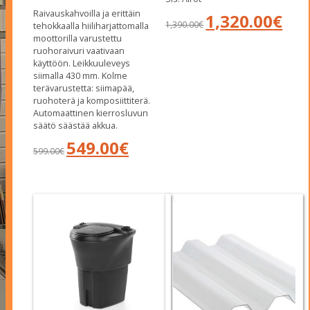
Raivauskahvoilla ja erittäin
Alkuperäinen
Nykyin
1,320.00
€
1,390.00
€
tehokkaalla hiiliharjattomalla
hinta
hinta
moottorilla varustettu
oli:
on:
ruohoraivuri vaativaan
1,390.00€.
1,320.0
käyttöön. Leikkuuleveys
siimalla 430 mm. Kolme
terävarustetta: siimapää,
ruohoterä ja komposiittiterä.
Automaattinen kierrosluvun
säätö säästää akkua.
Alkuperäinen
Nykyinen
549.00
€
599.00
€
hinta
hinta
oli:
on:
599.00€.
549.00€.