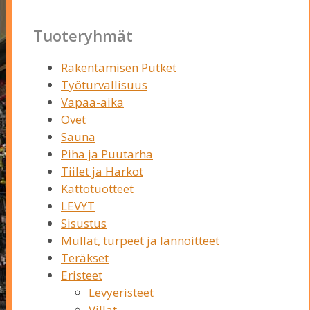
Tuoteryhmät
Rakentamisen Putket
Työturvallisuus
Vapaa-aika
Ovet
Sauna
Piha ja Puutarha
Tiilet ja Harkot
Kattotuotteet
LEVYT
Sisustus
Mullat, turpeet ja lannoitteet
Teräkset
Eristeet
Levyeristeet
Villat