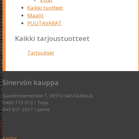
Kaikki tuotteet
Maalit
PUUTAVARAT
Kaikki tarjoustuotteet
Tarjoukset
Sinervön kauppa
Suodenniementie 7, 38510 SASTAMALA
0400 773 012 / Teijo
045 651 2237 / Janne
Kartta