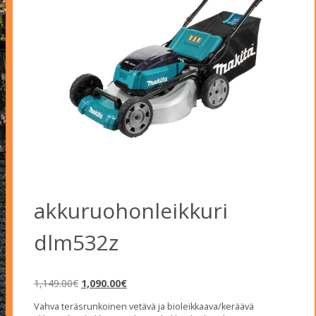
akkuruohonleikkuri
dlm532z
Alkuperäinen
Nykyinen
1,149.00
€
1,090.00
€
hinta
hinta
Vahva teräsrunkoinen vetävä ja bioleikkaava/keräävä
oli:
on: