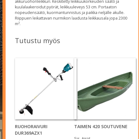
akkuruohonleikkuri. Keskitetty leikkuukorkeuden säätö ja
1,149.00€.
1,090.00€.
kuulalaakeroidut pyörät, leikkuuleveys 53 cm. Portaaton
nopeudensäätö, kuormantunnistus ja paikka neljälle akulle.
Riippuen leikattavan nurmikon laadusta leikkausala jopa 2300
m².
Tutustu myös
RUOHORAIVURI
TAIMEN 420 SOUTUVENE
DUR369AZX1
Sis. Airot