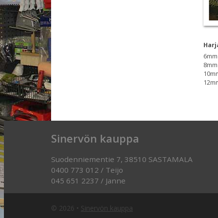
Harj
6mm 
8mm 
10mm
12mm
Sinervön kauppa
Suodenniementie 7, 38510 SASTAMALA
0400 773 012 / Teijo
045 651 2237 / Janne
© 2026
•
Sinervön kauppa