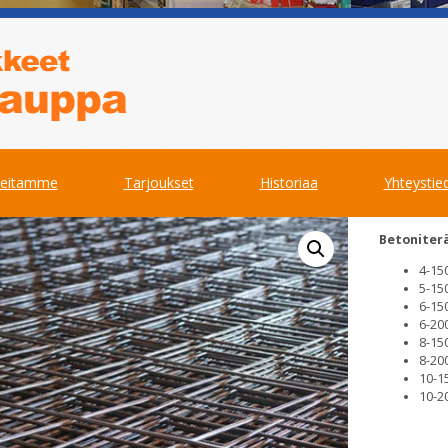
teitamme
Tarjoukset
Historiaa
Yhteystie
Betoniter
4-15
5-15
6-15
6-20
8-15
8-20
10-1
10-2