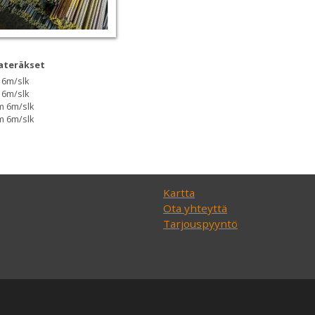
ateräkset
6m/slk
6m/slk
 6m/slk
 6m/slk
Kartta
Ota yhteyttä
Tarjouspyyntö