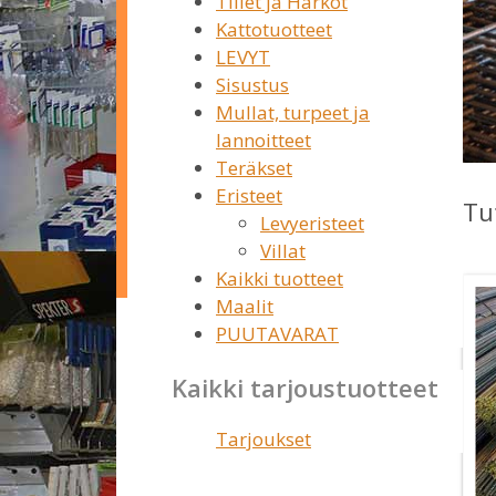
Tiilet ja Harkot
Kattotuotteet
LEVYT
Sisustus
Mullat, turpeet ja
lannoitteet
Teräkset
Eristeet
Tu
Levyeristeet
Villat
Kaikki tuotteet
Maalit
PUUTAVARAT
Kaikki tarjoustuotteet
Tarjoukset