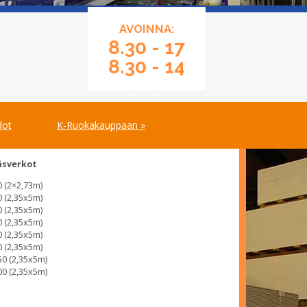
AVOINNA:
8.30 - 17
8.30 - 14
dot
K-Ruokakauppaan »
äsverkot
0 (2×2,73m)
0 (2,35x5m)
0 (2,35x5m)
0 (2,35x5m)
0 (2,35x5m)
0 (2,35x5m)
50 (2,35x5m)
00 (2,35x5m)