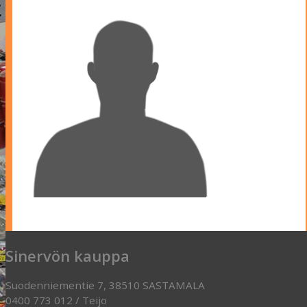
Sinervön kauppa
Suodenniementie 7, 38510 SASTAMALA
0400 773 012 / Teijo