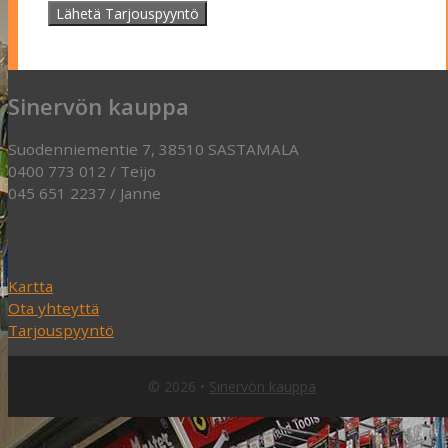
Sinervön kauppa
Suodenniementie 7, 38510 SASTAMALA
0400 773 012 / Teijo
045 651 2237 / Janne
Kartta
Ota yhteyttä
Tarjouspyyntö
© 2026
•
Sinervön kauppa