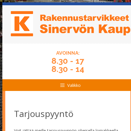
Siirry
Siirry
sisältöön
sisältöön
AVOINNA:
8.30 - 17
8.30 - 14
Valikko
Tarjouspyyntö
Voit jättää meille tarjouspyynnön oheisella lomakkeella.