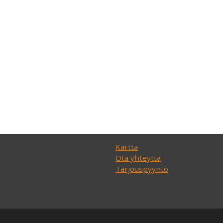
Kartta
Ota yhteyttä
Tarjouspyyntö