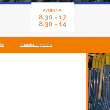
AVOINNA:
8.30 - 17
8.30 - 14
dot
K-Ruokakauppaan »