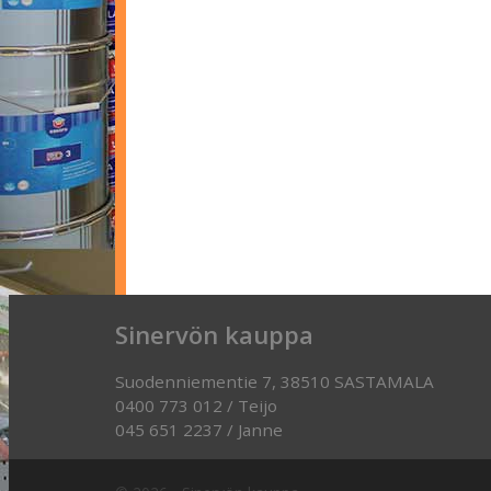
Sinervön kauppa
Suodenniementie 7, 38510 SASTAMALA
0400 773 012 / Teijo
045 651 2237 / Janne