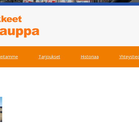
teitamme
Tarjoukset
Historiaa
Yhteystie