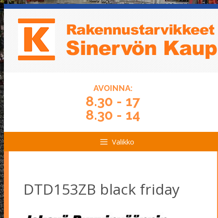
Siirry
Siirry
sisältöön
sisältöön
AVOINNA:
8.30 - 17
8.30 - 14
Valikko
DTD153ZB black friday