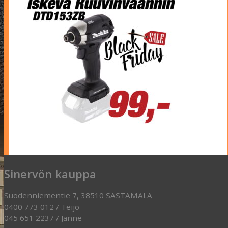
Sinervön kauppa
Suodenniementie 7, 38510 SASTAMALA
0400 773 012 / Teijo
045 651 2237 / Janne