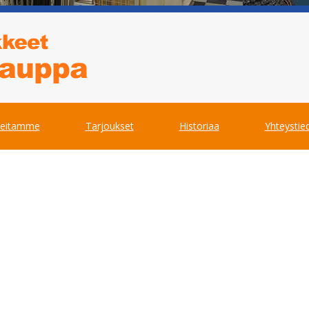
teitamme
Tarjoukset
Historiaa
Yhteystie