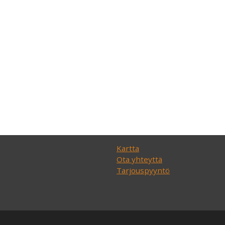
Kartta
Ota yhteyttä
Tarjouspyyntö