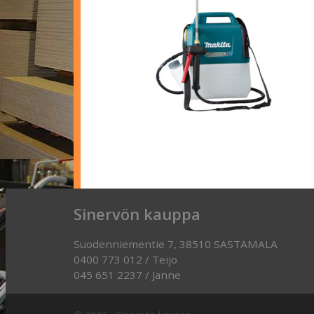
Sinervön kauppa
Suodenniementie 7, 38510 SASTAMALA
0400 773 012 / Teijo
045 651 2237 / Janne