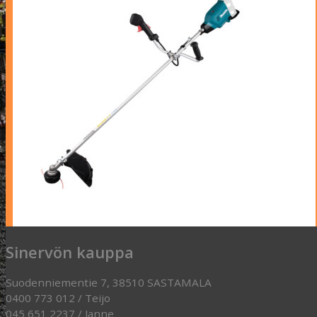
Sinervön kauppa
Suodenniementie 7, 38510 SASTAMALA
0400 773 012 / Teijo
045 651 2237 / Janne