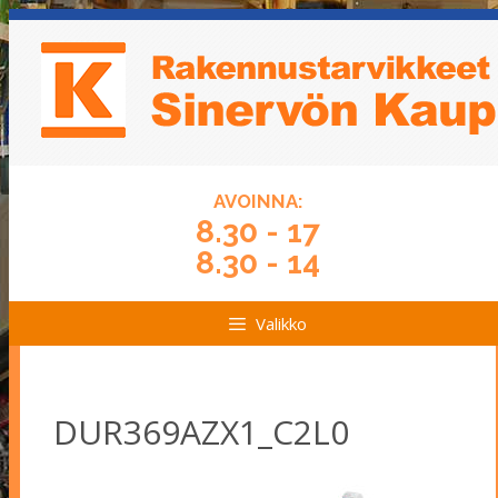
Siirry
Siirry
sisältöön
sisältöön
AVOINNA:
8.30 - 17
8.30 - 14
Valikko
DUR369AZX1_C2L0