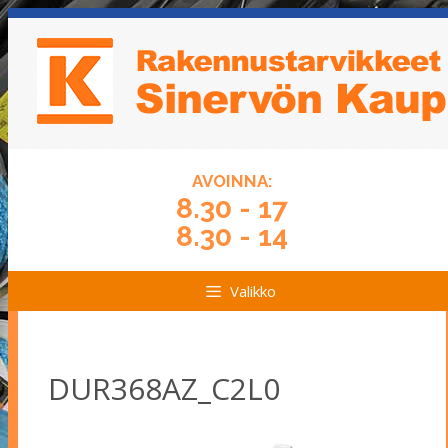
Siirry
Siirry
sisältöön
sisältöön
AVOINNA:
8.30 - 17
8.30 - 14
Valikko
DUR368AZ_C2L0