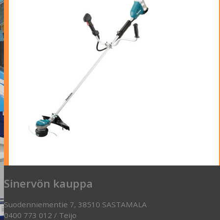
Sinervön kauppa
Suodenniementie 7, 38510 SASTAMALA
0400 773 012 / Teijo