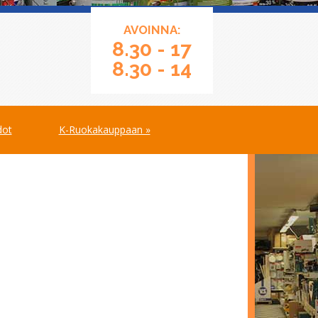
AVOINNA:
8.30 - 17
8.30 - 14
dot
K-Ruokakauppaan »