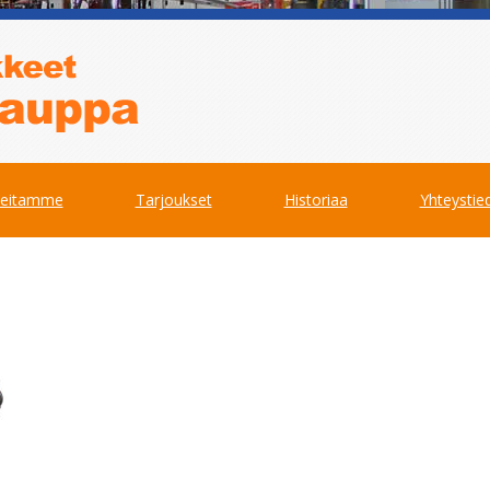
teitamme
Tarjoukset
Historiaa
Yhteystie