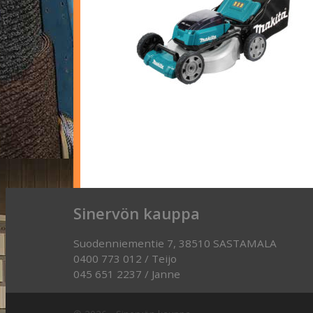
Sinervön kauppa
Suodenniementie 7, 38510 SASTAMALA
0400 773 012 / Teijo
045 651 2237 / Janne