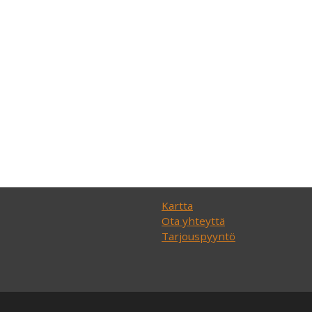
Kartta
Ota yhteyttä
Tarjouspyyntö