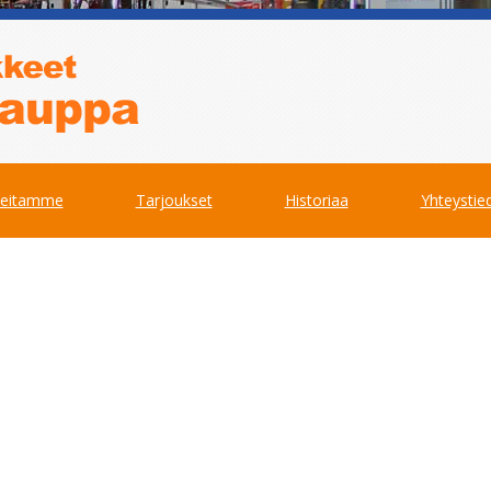
teitamme
Tarjoukset
Historiaa
Yhteystie