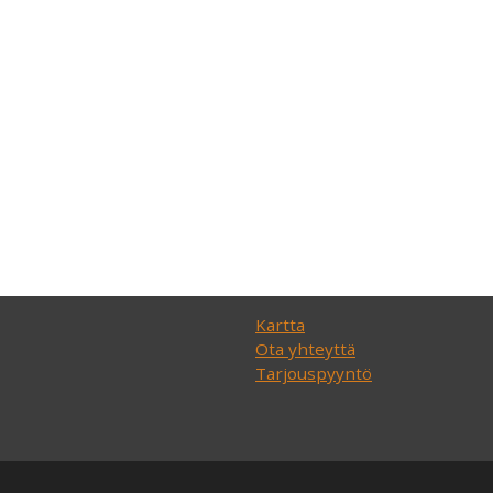
Kartta
Ota yhteyttä
Tarjouspyyntö