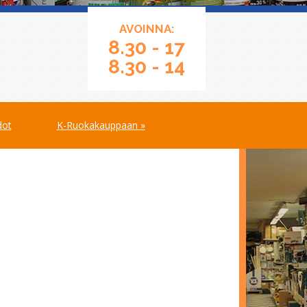
AVOINNA:
8.30 - 17
8.30 - 14
dot
K-Ruokakauppaan »