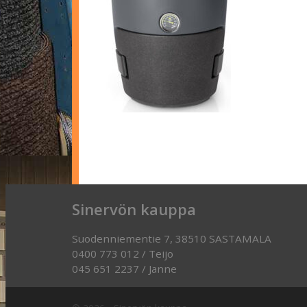
Sinervön kauppa
Suodenniementie 7, 38510 SASTAMALA
0400 773 012 / Teijo
045 651 2237 / Janne