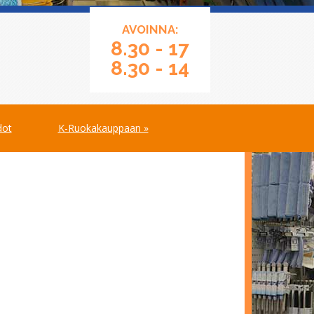
AVOINNA:
8.30 - 17
8.30 - 14
dot
K-Ruokakauppaan »