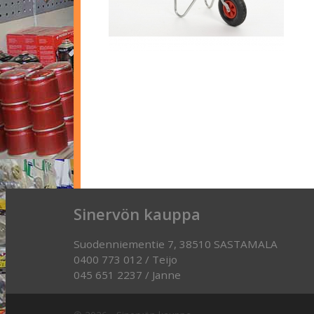
Sinervön kauppa
Suodenniementie 7, 38510 SASTAMALA
0400 773 012 / Teijo
045 651 2237 / Janne