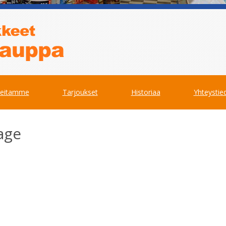
teitamme
Tarjoukset
Historiaa
Yhteystie
age