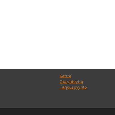
Kartta
Ota yhteyttä
Tarjouspyyntö