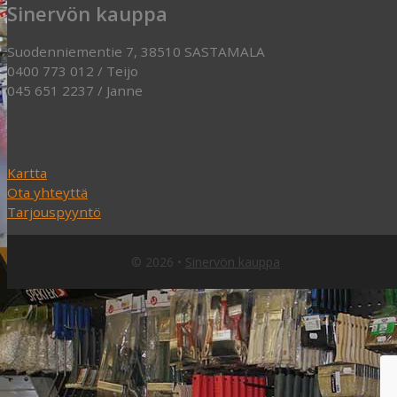
Sinervön kauppa
Suodenniementie 7, 38510 SASTAMALA
0400 773 012 / Teijo
045 651 2237 / Janne
Kartta
Ota yhteyttä
Tarjouspyyntö
© 2026
•
Sinervön kauppa