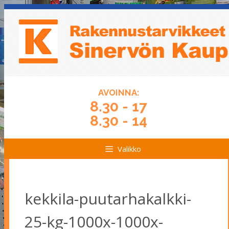
Siirry
Siirry
sisältöön
sisältöön
AVOINNA:
8.30 - 17
8.30 - 14
Valikko
kekkila-puutarhakalkki-
25-kg-1000x-1000x-