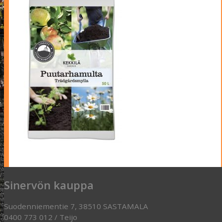
Sinervön kauppa
Suodenniementie 7, 38510 SASTAMALA
0400 773 012 / Teijo