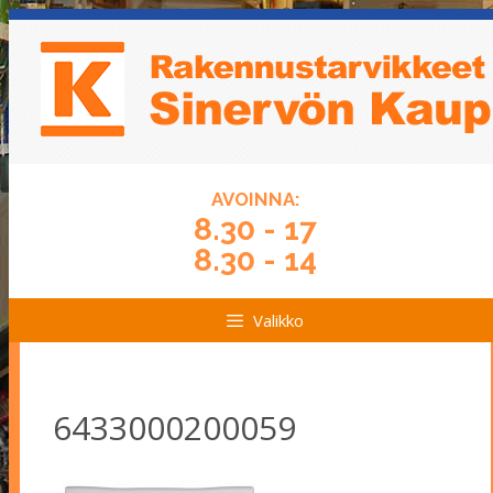
Siirry
Siirry
sisältöön
sisältöön
AVOINNA:
8.30 - 17
8.30 - 14
Valikko
6433000200059